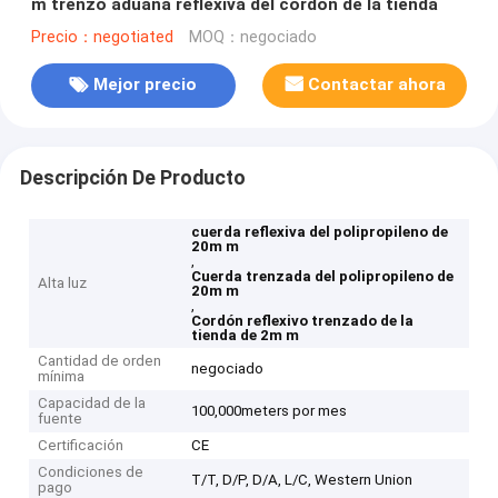
m trenzó aduana reflexiva del cordón de la tienda
Precio：negotiated
MOQ：negociado
Mejor precio
Contactar ahora
Descripción De Producto
cuerda reflexiva del polipropileno de
20m m
,
Cuerda trenzada del polipropileno de
Alta luz
20m m
,
Cordón reflexivo trenzado de la
tienda de 2m m
Cantidad de orden
negociado
mínima
Capacidad de la
100,000meters por mes
fuente
Certificación
CE
Condiciones de
T/T, D/P, D/A, L/C, Western Union
pago