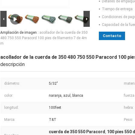
Detalles de empaqu
Tiempo de entrega:
Condiciones de pag
Capacidad de la fue
Ampliación de imagen :
acollador de la cuerda de 350
Contacto
480 750 550 Paracord 100 pies de filamento 7 de 4m
m
acollador de la cuerda de 350 480 750 550 Paracord 100 pie
descripción
diámetro:
5/32"
materi
color:
naranja, azul, blanca
fuerza 
longitud:
100feet
hebra:
Marca:
T&T
Peso:
cuerda de 350 550 Paracord
100 pies 550 
,