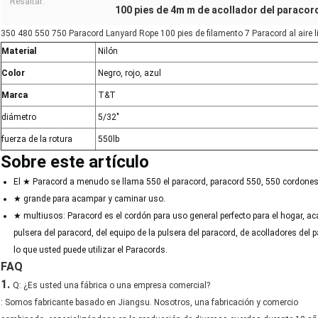
Resaltar:
100 pies de 4m m de acollador del paracor
350 480 550 750 Paracord Lanyard Rope 100 pies de filamento 7 Paracord al aire 
Material
Nilón
Color
Negro, rojo, azul
Marca
T&T
diámetro
5/32"
fuerza de la rotura
550lb
Sobre este artículo
El ★ Paracord a menudo se llama 550 el paracord, paracord 550, 550 cordones,
★ grande para acampar y caminar uso.
★ multiusos: Paracord es el cordón para uso general perfecto para el hogar,
pulsera del paracord, del equipo de la pulsera del paracord, de acolladores del p
lo que usted puede utilizar el Paracords.
FAQ
1.
Q: ¿Es usted una fábrica o una empresa comercial?
: Somos fabricante basado en Jiangsu. Nosotros, una fabricación y comercio