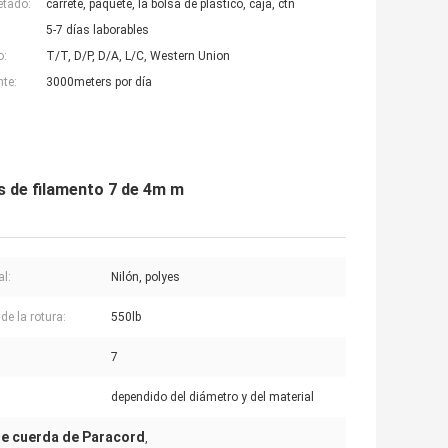
etado:
carrete, paquete, la bolsa de plástico, caja, ctn
5-7 días laborables
o:
T/T, D/P, D/A, L/C, Western Union
nte:
3000meters por día
s de filamento 7 de 4m m
al:
Nilón, polyes
de la rotura:
550lb
7
dependido del diámetro y del material
de cuerda de Paracord
,