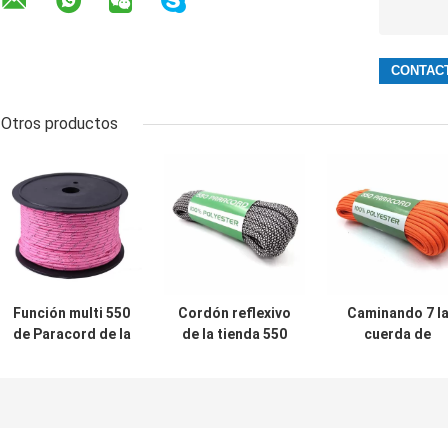
Otros productos
Función multi 550
Cordón reflexivo
Caminando 7 l
de Paracord de la
de la tienda 550
cuerda de
cuerda 100ft del
de Paracord de la
Paracord del
cordón reflexivo
cuerda del
paracaídas 55
del paracaídas
filamento de
de los filament
para al aire libre
nylon del rodillo 7
100 pies