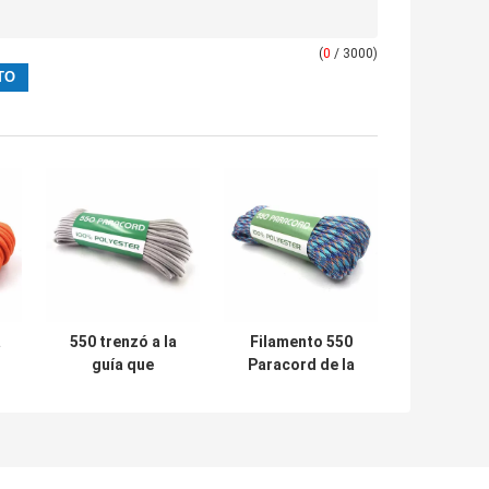
(
0
/ 3000)
a
550 trenzó a la
Filamento 550
guía que
Paracord de la
acampaba de la
cuerda 7 de la
0
cuerda de nylon
colina que sube al
os
de Paracord de
aire libre para la
alta resistencia
supervivencia