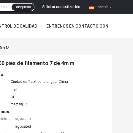
Solicitar una cotización
Búsqueda
|
Spanish
NTROL DE CALIDAD
ÉNTRENOS EN CONTACTO CON
 4m M
00 pies de filamento 7 de 4m m
to:
Ciudad de Taizhou, Jiangsu, China
:
T&T
CE
T&T-PR14
inos:
mínima:
negociado
negotiated