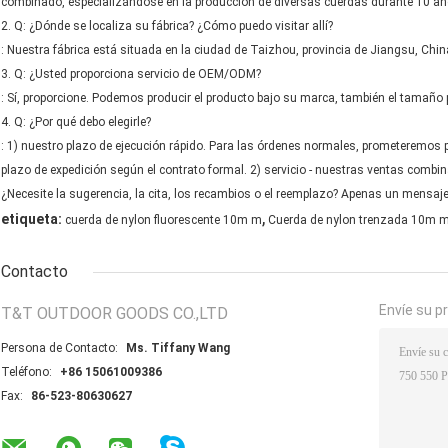
combinado, especializándose en la producción de diversas cuerdas durante 10 año
2. Q: ¿Dónde se localiza su fábrica? ¿Cómo puedo visitar allí?
: Nuestra fábrica está situada en la ciudad de Taizhou, provincia de Jiangsu, Chin
3. Q: ¿Usted proporciona servicio de OEM/ODM?
: Sí, proporcione. Podemos producir el producto bajo su marca, también el tama
4. Q: ¿Por qué debo elegirle?
: 1) nuestro plazo de ejecución rápido. Para las órdenes normales, prometeremo
plazo de expedición según el contrato formal. 2) servicio - nuestras ventas combina
¿Necesite la sugerencia, la cita, los recambios o el reemplazo? Apenas un mensaje
,
etiqueta:
cuerda de nylon fluorescente 10m m
Cuerda de nylon trenzada 10m 
Contacto
Envíe su p
T&T OUTDOOR GOODS CO.,LTD
Persona de Contacto:
Ms. Tiffany Wang
Teléfono:
+86 15061009386
Fax:
86-523-80630627