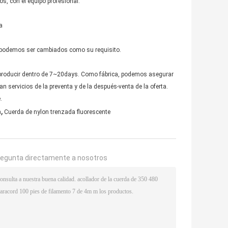
s, con el equipo profesional.
a
ño podemos ser cambiados como su requisito.
s producir dentro de 7~20days. Como fábrica, podemos asegurar
n servicios de la preventa y de la después-venta de la oferta.
.
,
m
Cuerda de nylon trenzada fluorescente
regunta directamente a nosotros