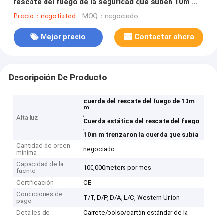
rescate del fuego de la seguridad que suben 10m m
al aire libre
Precio：negotiated
MOQ：negociado
Mejor precio
Contactar ahora
Descripción De Producto
cuerda del rescate del fuego de 10m
m
,
Alta luz
Cuerda estática del rescate del fuego
,
10m m trenzaron la cuerda que subía
Cantidad de orden
negociado
mínima
Capacidad de la
100,000meters por mes
fuente
Certificación
CE
Condiciones de
T/T, D/P, D/A, L/C, Western Union
pago
Detalles de
Carrete/bolso/cartón estándar de la