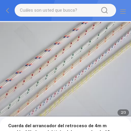
2
/
3
Cuerda del arrancador del retroceso de 4m m