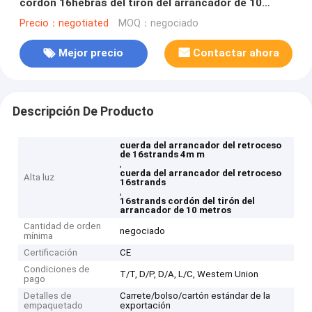
cordón 16hebras del tirón del arrancador de 10
metros
Precio：negotiated
MOQ：negociado
Mejor precio
Contactar ahora
Descripción De Producto
cuerda del arrancador del retroceso
de 16strands 4m m
,
cuerda del arrancador del retroceso
Alta luz
16strands
,
16strands cordón del tirón del
arrancador de 10 metros
Cantidad de orden
negociado
mínima
Certificación
CE
Condiciones de
T/T, D/P, D/A, L/C, Western Union
pago
Detalles de
Carrete/bolso/cartón estándar de la
empaquetado
exportación