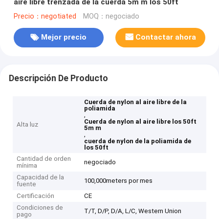
aire libre trenzada de la cuerda 5m m los 50ft
Precio：negotiated
MOQ：negociado
Mejor precio
Contactar ahora
Descripción De Producto
Cuerda de nylon al aire libre de la
poliamida
,
Cuerda de nylon al aire libre los 50ft
Alta luz
5m m
,
cuerda de nylon de la poliamida de
los 50ft
Cantidad de orden
negociado
mínima
Capacidad de la
100,000meters por mes
fuente
Certificación
CE
Condiciones de
T/T, D/P, D/A, L/C, Western Union
pago