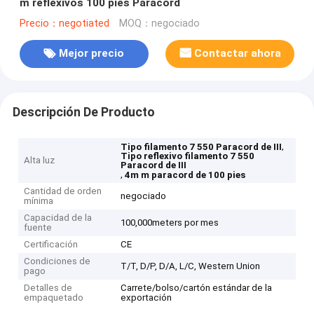
m reflexivos 100 pies Paracord
Precio：negotiated
MOQ：negociado
Mejor precio
Contactar ahora
Descripción De Producto
,
Tipo filamento 7 550 Paracord de III
Tipo reflexivo filamento 7 550
Alta luz
Paracord de III
,
4m m paracord de 100 pies
Cantidad de orden
negociado
mínima
Capacidad de la
100,000meters por mes
fuente
Certificación
CE
Condiciones de
T/T, D/P, D/A, L/C, Western Union
pago
Detalles de
Carrete/bolso/cartón estándar de la
empaquetado
exportación