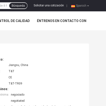
Solicitar una cotización
Búsqueda
|
Spanish
NTROL DE CALIDAD
ÉNTRENOS EN CONTACTO CON
to:
Jiangsu, China
:
T&T
CE
T&T-TR09
inos:
mínima:
negociado
negotiated