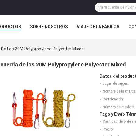
RODUCTOS
SOBRE NOSOTROS
VIAJE DE LA FÁBRICA
CO
 De Los 20M Polypropylene Polyester Mixed
cuerda de los 20M Polypropylene Polyester Mixed
Datos del produc
Lugar de origen:
Nombre de la marca
Certificación:
Número de modelo:
Pago y Envío Térm
Cantidad de orden 
Precio: