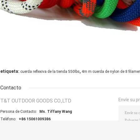
,
etiqueta:
cuerda reflexiva de la tienda 550lbs
4m m cuerda de nylon de 8 filame
Contacto
Envíe su p
T&T OUTDOOR GOODS CO.,LTD
Persona de Contacto:
Ms. Tiffany Wang
Teléfono:
+86 15061009386
Fax:
86-523-80630627