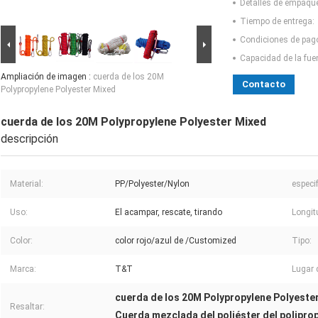
Detalles de empaqu
Tiempo de entrega:
Condiciones de pag
Capacidad de la fue
Ampliación de imagen :
cuerda de los 20M
Contacto
Polypropylene Polyester Mixed
cuerda de los 20M Polypropylene Polyester Mixed
descripción
Material:
PP/Polyester/Nylon
especi
Uso:
El acampar, rescate, tirando
Longit
Color:
color rojo/azul de /Customized
Tipo:
Marca:
T&T
Lugar 
cuerda de los 20M Polypropylene Polyeste
Resaltar:
Cuerda mezclada del poliéster del polipro