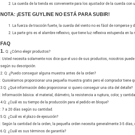
La cuerda de la tienda es conveniente para los ajustador de la cuerda con 
NOTA: ¡ESTE GUYLINE NO ESTÁ PARA SUBIR!
La fuerza de tracción fuerte, la cuerda del viento no es fácil de romperse y 
La parte gris es el alambre reflexivo, que tiene luz reflexiva estupenda en la
FAQ
1.
Q: ¿Cómo elegir productos?
: Usted necesita solamente nos dice que el uso de sus productos, nosotros pued
según su descripción.
2. Q: ¿Puedo conseguir alguna muestra antes de la orden?
: Quisiéramos proporcionar una pequeña muestra gratis pero el comprador tiene qu
3.Q: ¿Qué información debo proporcionar si quiero conseguir una cita del detalle?
: Información básica: el material, diámetro, la resistencia a ruptura, color, y cant
4.Q: ¿Cuál es su tiempo de la producción para el pedido en bloque?
: 7 a 20 días según su cantidad.
5.Q: ¿Cuál es el plazo de ejecución?
: Según la cantidad de la orden, la pequeña orden necesita generalmente 3-5 días,
6.Q: ¿Cuál es sus términos de garantía?