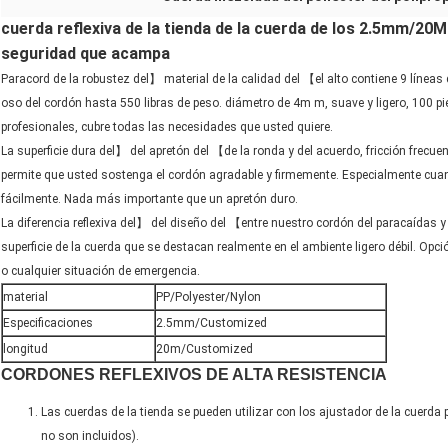
cuerda reflexiva de la tienda de la cuerda de los 2.5mm/20
seguridad que acampa
Paracord de la robustez del】 material de la calidad del 【el alto contiene 9 líneas 
oso del cordón hasta 550 libras de peso. diámetro de 4m m, suave y ligero, 100 pie
profesionales, cubre todas las necesidades que usted quiere.
La superficie dura del】 del apretón del 【de la ronda y del acuerdo, fricción frecuen
permite que usted sostenga el cordón agradable y firmemente. Especialmente cu
fácilmente. Nada más importante que un apretón duro.
La diferencia reflexiva del】 del diseño del 【entre nuestro cordón del paracaídas y
superficie de la cuerda que se destacan realmente en el ambiente ligero débil. Opció
o cualquier situación de emergencia.
material
PP/Polyester/Nylon
Especificaciones
2.5mm/Customized
longitud
20m/Customized
CORDONES REFLEXIVOS DE ALTA RESISTENCIA
Las cuerdas de la tienda se pueden utilizar con los ajustador de la cuerda p
no son incluidos).