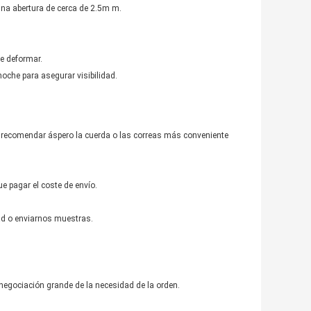
una abertura de cerca de
2.5m m
.
de deformar.
 noche para asegurar visibilidad.
e recomendar áspero la cuerda o las correas más conveniente
e pagar el coste de envío.
idad o enviarnos muestras.
 negociación grande de la necesidad de la orden.