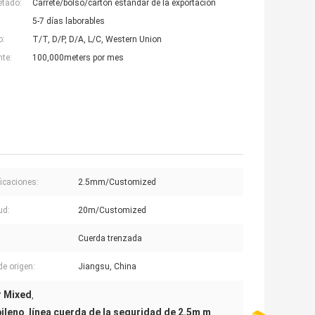
etado:
Carrete/bolso/cartón estándar de la exportación
5-7 días laborables
o:
T/T, D/P, D/A, L/C, Western Union
nte:
100,000meters por mes
ficaciones:
2.5mm/Customized
ud:
20m/Customized
Cuerda trenzada
de origen:
Jiangsu, China
r Mixed
,
pileno
línea cuerda de la seguridad de 2.5m m
,