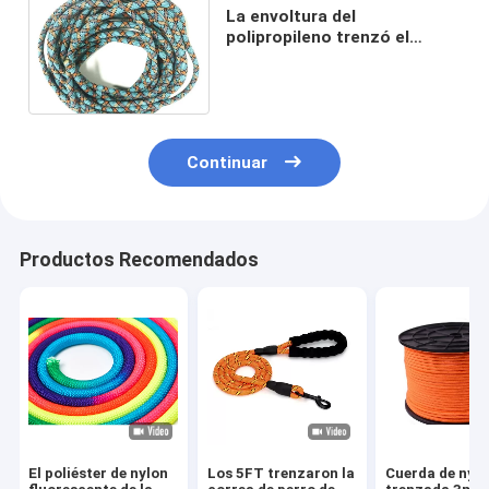
La envoltura del
polipropileno trenzó el
cordón 2m m para uso
general de nylon de la
cuerda 16m m
Continuar
Productos Recomendados
El poliéster de nylon
Los 5FT trenzaron la
Cuerda de nyl