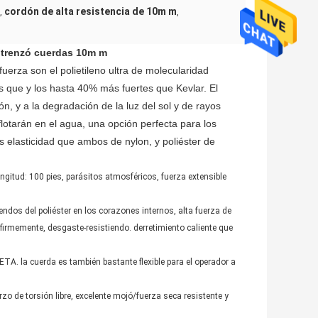
cordón de alta resistencia de 10m m
,
,
ia trenzó cuerdas 10m m
fuerza son el polietileno ultra de molecularidad
 que y los hasta 40% más fuertes que Kevlar. El
ón, y a la degradación de la luz del sol y de rayos
arán en el agua, una opción perfecta para los
elasticidad que ambos de nylon, y poliéster de
ongitud: 100 pies, parásitos atmosféricos, fuerza extensible
ndos del poliéster en los corazones internos, alta fuerza de
s firmemente, desgaste-resistiendo. derretimiento caliente que
A. la cuerda es también bastante flexible para el operador a
erzo de torsión libre, excelente mojó/fuerza seca resistente y