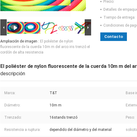
Precio:
Detalles de empaqu
Tiempo de entrega:
Condiciones de pag
Contacto
Ampliación de imagen :
El poliéster de nylon
fluorescente de la cuerda 10m m del arco iris trenzó el
cordón de alta resistencia
El poliéster de nylon fluorescente de la cuerda 10m m del ar
descripción
Marca:
T&T
Base i
Diámetro:
10m m
Extern
Trenzado:
16stands trenzó
Peso:
Resistencia a ruptura:
dependido del diámetro y del material
solicit