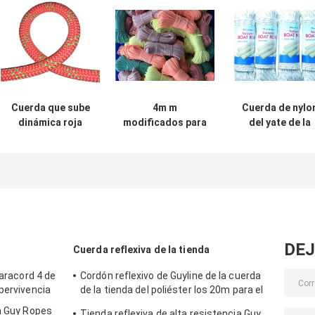
Cuerda que sube
4m m
Cuerda de nylo
dinámica roja
modificados para
del yate de la
anaranjada de la
requisitos
trenza doble
cuerda de nylon
particulares 5m m
boyante del bar
10.5m m trenzada
trenzaron la
6m m para
cuerda de nylon
Mainsheet
del poliéster del
cordón reflexiva
DEJ
Cuerda reflexiva de la tienda
Paracord 4 de
Cordón reflexivo de Guyline de la cuerda
pervivencia
de la tienda del poliéster los 20m para el
aparejo de la hamaca
on Guy Ropes
Tienda reflexiva de alta resistencia Guy