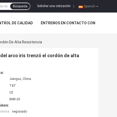
Solicitar una cotización
Búsqueda
|
Spanish
NTROL DE CALIDAD
ÉNTRENOS EN CONTACTO CON
ordón De Alta Resistencia
del arco iris trenzó el cordón de alta
to:
Jiangsu, China
:
T&T
CE
BNR-20
inos:
mínima:
negociado