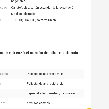
negotiated
etado:
Carrete/bolso/cartón estándar de la exportación
5-7 días laborables
o:
T/T, D/P, D/A, L/C, Western Union
co iris trenzó el cordón de alta resistencia
nterna:
Poliéster de alta resistencia
o:
Poliéster de alta resistencia
dependido del diámetro y del material
ado:
diversos campos