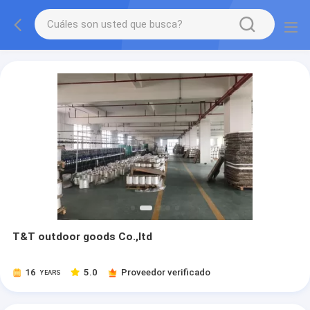
T&T outdoor goods Co.,ltd
16
5.0
Proveedor verificado
YEARS